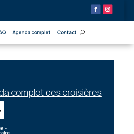
AQ
Agenda complet
Contact
a complet des croisières
e
6 –
taire